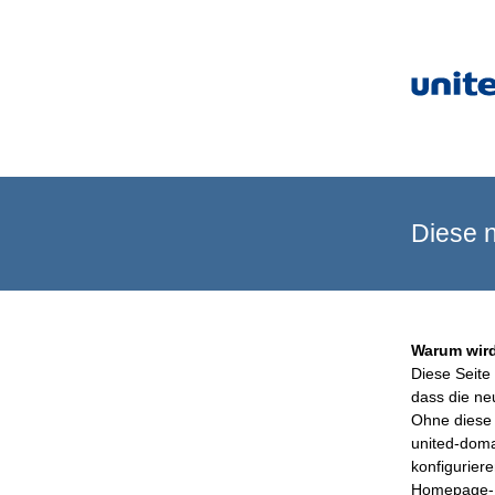
Diese n
Warum wird
Diese Seite 
dass die ne
Ohne diese 
united-doma
konfigurier
Homepage-B