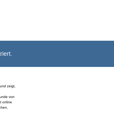
iert.
und zeigt,
Kunde von
t online
chen,